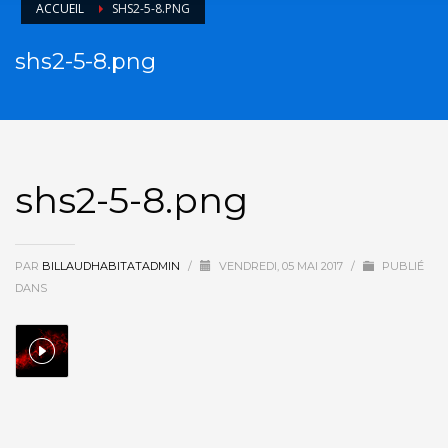
ACCUEIL
SHS2-5-8.PNG
shs2-5-8.png
shs2-5-8.png
PAR
BILLAUDHABITATADMIN
/
VENDREDI, 05 MAI 2017
/
PUBLIÉ
DANS