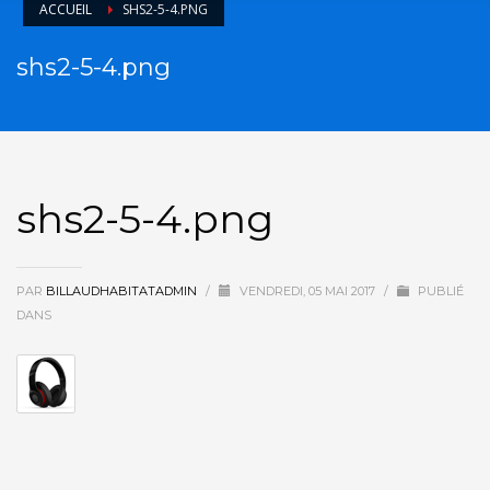
ACCUEIL
SHS2-5-4.PNG
shs2-5-4.png
shs2-5-4.png
PAR
BILLAUDHABITATADMIN
/
VENDREDI, 05 MAI 2017
/
PUBLIÉ
DANS