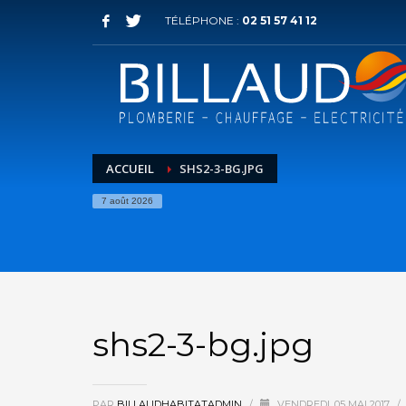
TÉLÉPHONE :
02 51 57 41 12
ACCUEIL
SHS2-3-BG.JPG
7 août 2026
shs2-3-bg.jpg
PAR
BILLAUDHABITATADMIN
/
VENDREDI, 05 MAI 2017
/