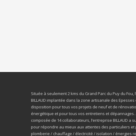
Située à seulement 2 kms du Grand Parc du Puy du Fou, l
BILLAUD implantée dans la zone artisanale des Epesses 
disposition pour tous vos projets de neuf et de rénovatio
énergétique et pour tous vos entretiens et dépannages. 
composée de 14 collaborateurs, l’entreprise BILLAUD a su
pour répondre au mieux aux attentes des particuliers et 
plomberie / chauffage / électricité / isolation / énergies 