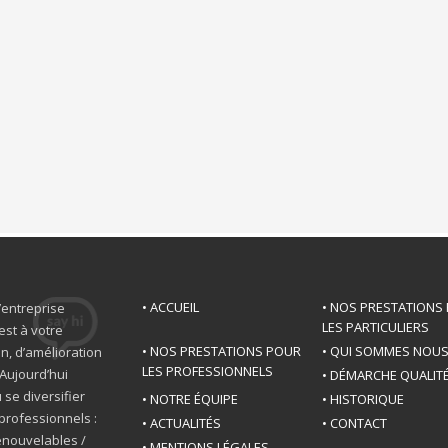
• ACCUEIL
• NOS PRESTATIONS
’entreprise
LES PARTICULIERS
est à votre
• NOS PRESTATIONS POUR
• QUI SOMMES NOU
n, d’amélioration
LES PROFESSIONNELS
Aujourd’hui
• DÉMARCHE QUALIT
 se diversifier
• NOTRE ÉQUIPE
• HISTORIQUE
professionnels :
• ACTUALITÉS
• CONTACT
renouvelables /
• MENTIONS LÉGALES