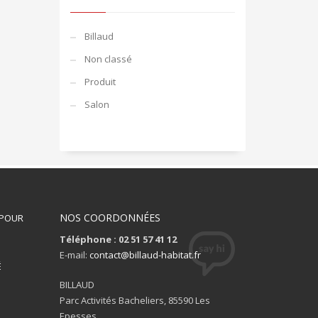
Billaud
Non classé
Produit
Salon
NOS COORDONNÉES
 POUR
Téléphone : 02 51 57 41 12
S
E-mail:
contact@billaud-habitat.fr
É
BILLAUD
Parc Activités Bacheliers, 85590 Les
Epesses