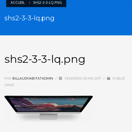
ACCUEIL
SHS2-3-3-LQ.PNG
shs2-3-3-lq.png
shs2-3-3-lq.png
PAR
BILLAUDHABITATADMIN
/
VENDREDI, 05 MAI 2017
/
PUBLIÉ
DANS