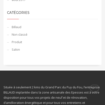
CATÉGORIES
Billaud
Non classé
Produit
Salon
Située à seulement 2 kms du Grand Parc du Puy du Fou, l’entreprise
BILLAUD implantée dans la zone artisanale des Epesses est à votre
disposition pour tous vos projets de neuf et de rénovation,
d’amélioration énergétique et pour tous vos entretiens et