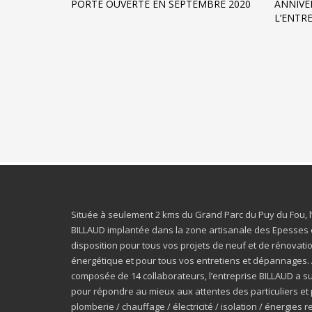
PORTE OUVERTE EN SEPTEMBRE 2020
ANNIVER
L’ENTR
Située à seulement 2 kms du Grand Parc du Puy du Fou, l
BILLAUD implantée dans la zone artisanale des Epesses 
disposition pour tous vos projets de neuf et de rénovatio
énergétique et pour tous vos entretiens et dépannages. 
composée de 14 collaborateurs, l’entreprise BILLAUD a su
pour répondre au mieux aux attentes des particuliers et 
plomberie / chauffage / électricité / isolation / énergies 