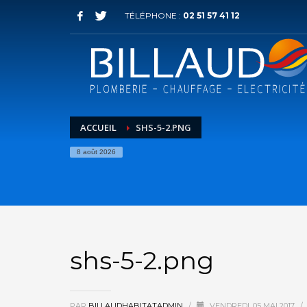
TÉLÉPHONE :
02 51 57 41 12
ACCUEIL
SHS-5-2.PNG
8 août 2026
shs-5-2.png
PAR
BILLAUDHABITATADMIN
/
VENDREDI, 05 MAI 2017
/