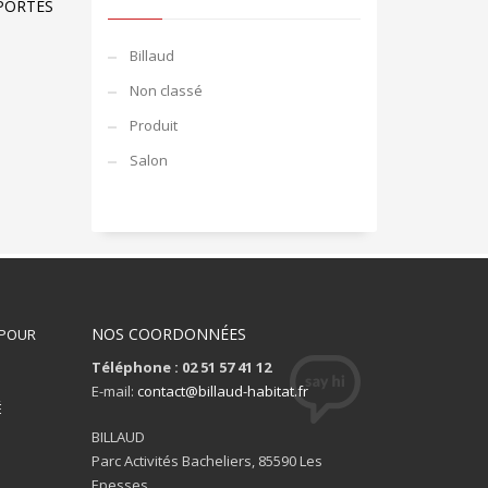
PORTES
Billaud
Non classé
Produit
Salon
NOS COORDONNÉES
 POUR
Téléphone : 02 51 57 41 12
S
E-mail:
contact@billaud-habitat.fr
É
BILLAUD
Parc Activités Bacheliers, 85590 Les
Epesses