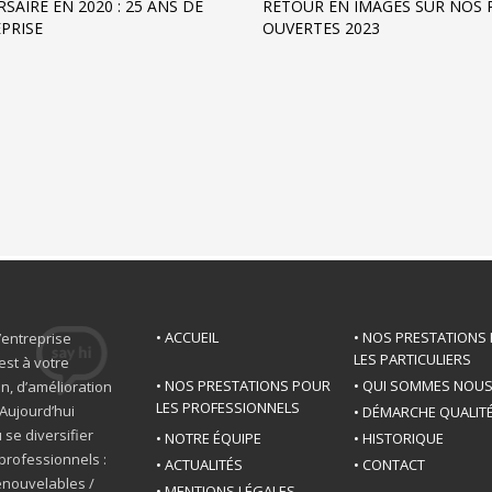
SAIRE EN 2020 : 25 ANS DE
RETOUR EN IMAGES SUR NOS 
EPRISE
OUVERTES 2023
• ACCUEIL
• NOS PRESTATIONS
’entreprise
LES PARTICULIERS
est à votre
• NOS PRESTATIONS POUR
• QUI SOMMES NOU
n, d’amélioration
LES PROFESSIONNELS
Aujourd’hui
• DÉMARCHE QUALIT
 se diversifier
• NOTRE ÉQUIPE
• HISTORIQUE
professionnels :
• ACTUALITÉS
• CONTACT
renouvelables /
• MENTIONS LÉGALES