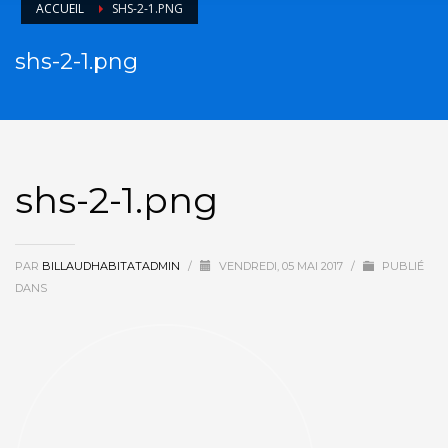
ACCUEIL
SHS-2-1.PNG
shs-2-1.png
shs-2-1.png
PAR
BILLAUDHABITATADMIN
/
VENDREDI, 05 MAI 2017
/
PUBLIÉ
DANS