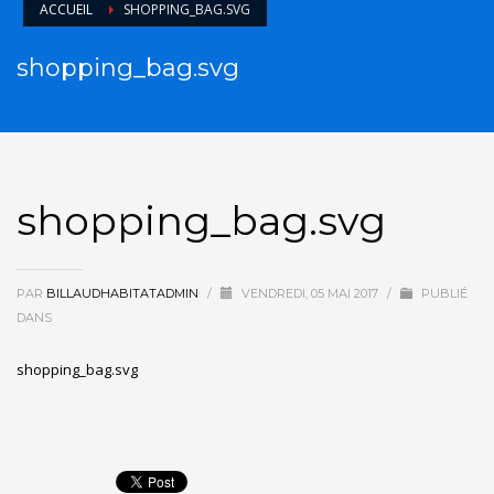
ACCUEIL
SHOPPING_BAG.SVG
shopping_bag.svg
shopping_bag.svg
PAR
BILLAUDHABITATADMIN
/
VENDREDI, 05 MAI 2017
/
PUBLIÉ
DANS
shopping_bag.svg