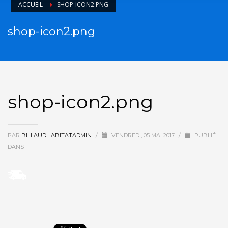
ACCUEIL
SHOP-ICON2.PNG
shop-icon2.png
shop-icon2.png
PAR
BILLAUDHABITATADMIN
/
VENDREDI, 05 MAI 2017
/
PUBLIÉ
DANS