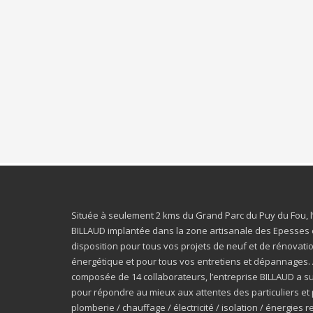
Située à seulement 2 kms du Grand Parc du Puy du Fou, l
BILLAUD implantée dans la zone artisanale des Epesses 
disposition pour tous vos projets de neuf et de rénovatio
énergétique et pour tous vos entretiens et dépannages. 
composée de 14 collaborateurs, l’entreprise BILLAUD a su
pour répondre au mieux aux attentes des particuliers et 
plomberie / chauffage / électricité / isolation / énergies 