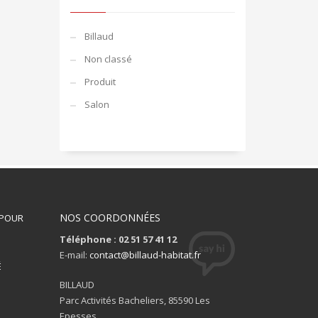
Billaud
Non classé
Produit
Salon
NOS COORDONNÉES
 POUR
Téléphone : 02 51 57 41 12
S
E-mail:
contact@billaud-habitat.fr
É
BILLAUD
Parc Activités Bacheliers, 85590 Les
Epesses