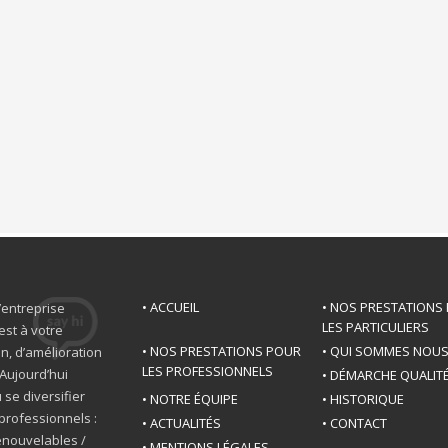
• ACCUEIL
• NOS PRESTATIONS
’entreprise
LES PARTICULIERS
est à votre
• NOS PRESTATIONS POUR
• QUI SOMMES NOU
n, d’amélioration
LES PROFESSIONNELS
Aujourd’hui
• DÉMARCHE QUALIT
 se diversifier
• NOTRE ÉQUIPE
• HISTORIQUE
professionnels :
• ACTUALITÉS
• CONTACT
renouvelables /
• MENTIONS LÉGALES