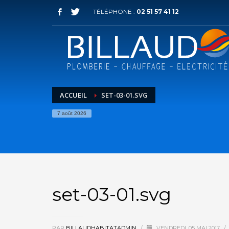
TÉLÉPHONE :
02 51 57 41 12
ACCUEIL
SET-03-01.SVG
7 août 2026
set-03-01.svg
PAR
BILLAUDHABITATADMIN
/
VENDREDI, 05 MAI 2017
/