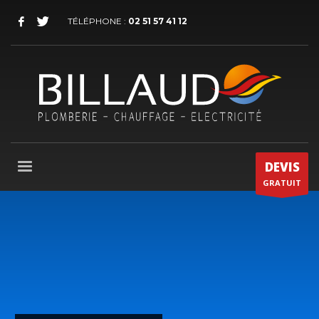
TÉLÉPHONE :
02 51 57 41 12
DEVIS
GRATUIT