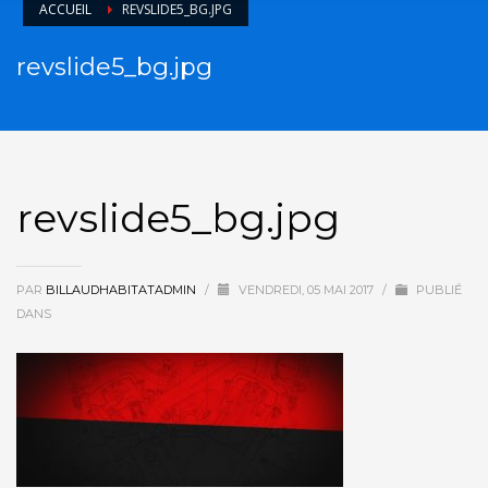
ACCUEIL
REVSLIDE5_BG.JPG
revslide5_bg.jpg
revslide5_bg.jpg
PAR
BILLAUDHABITATADMIN
/
VENDREDI, 05 MAI 2017
/
PUBLIÉ
DANS