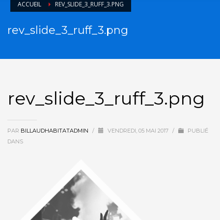
ACCUEIL
REV_SLIDE_3_RUFF_3.PNG
rev_slide_3_ruff_3.png
rev_slide_3_ruff_3.png
PAR
BILLAUDHABITATADMIN
/
VENDREDI, 05 MAI 2017
/
PUBLIÉ
DANS