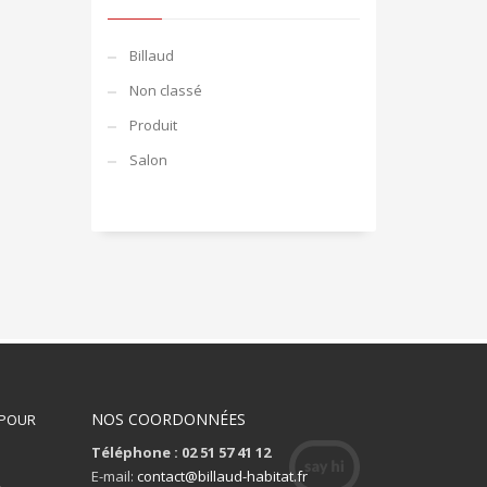
Billaud
Non classé
Produit
Salon
NOS COORDONNÉES
 POUR
Téléphone : 02 51 57 41 12
S
E-mail:
contact@billaud-habitat.fr