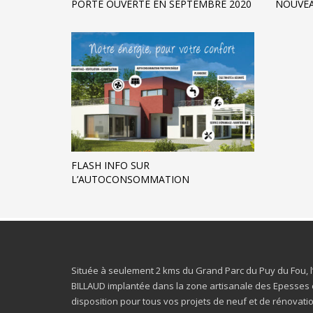
PORTE OUVERTE EN SEPTEMBRE 2020
NOUVEA
FLASH INFO SUR
L’AUTOCONSOMMATION
Située à seulement 2 kms du Grand Parc du Puy du Fou, l
BILLAUD implantée dans la zone artisanale des Epesses 
disposition pour tous vos projets de neuf et de rénovatio