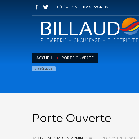
TÉLÉPHONE :
02 51 57 41 12
ACCUEIL
PORTE OUVERTE
8 août 2026
Porte Ouverte
PAR
BILLAUDHABITATADMIN
/
JEUDI, 04 OCTOBRE 2018