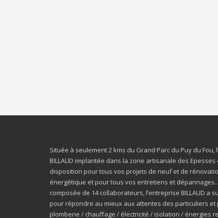
Située à seulement 2 kms du Grand Parc du Puy du Fou, l
BILLAUD implantée dans la zone artisanale des Epesses 
disposition pour tous vos projets de neuf et de rénovatio
énergétique et pour tous vos entretiens et dépannages. 
composée de 14 collaborateurs, l’entreprise BILLAUD a su
pour répondre au mieux aux attentes des particuliers et 
plomberie / chauffage / électricité / isolation / énergies 