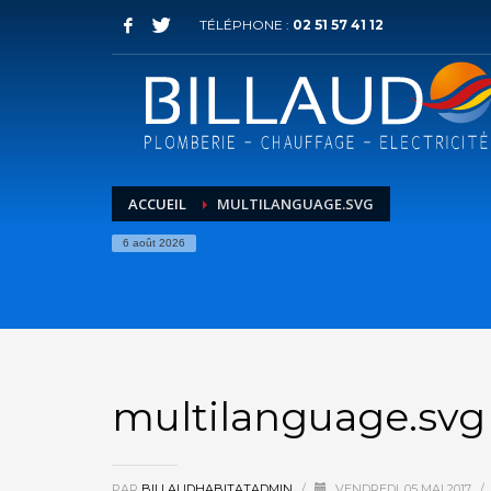
TÉLÉPHONE :
02 51 57 41 12
ACCUEIL
MULTILANGUAGE.SVG
6 août 2026
multilanguage.svg
PAR
BILLAUDHABITATADMIN
/
VENDREDI, 05 MAI 2017
/