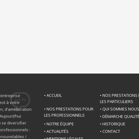
• ACCUEIL
• NOS PRESTATIONS
’entreprise
LES PARTICULIERS
est à votre
• NOS PRESTATIONS POUR
• QUI SOMMES NOU
n, d’amélioration
LES PROFESSIONNELS
Aujourd’hui
• DÉMARCHE QUALIT
 se diversifier
• NOTRE ÉQUIPE
• HISTORIQUE
professionnels :
• ACTUALITÉS
• CONTACT
renouvelables /
• MENTIONS LÉGALES