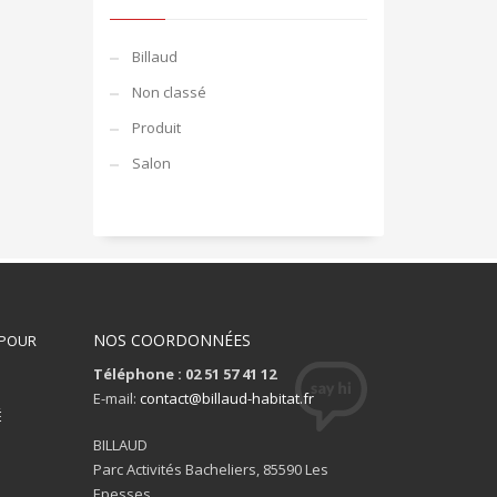
Billaud
Non classé
Produit
Salon
NOS COORDONNÉES
 POUR
Téléphone : 02 51 57 41 12
S
E-mail:
contact@billaud-habitat.fr
É
BILLAUD
Parc Activités Bacheliers, 85590 Les
Epesses