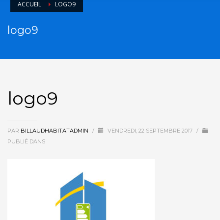
ACCUEIL
LOGO9
logo9
logo9
PAR
BILLAUDHABITATADMIN
/
VENDREDI, 22 SEPTEMBRE 2017
/
PUBLIÉ DANS