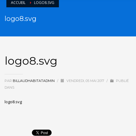
ACCUEIL
LOGO8.SVG
logo8.svg
logo8.svg
PAR
BILLAUDHABITATADMIN
/
VENDREDI, 05 MAI 2017
/
PUBLIÉ
DANS
logo8.svg