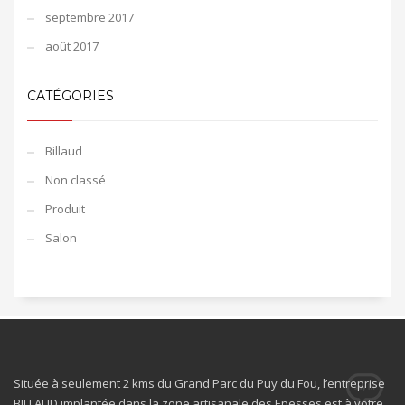
septembre 2017
août 2017
CATÉGORIES
Billaud
Non classé
Produit
Salon
Située à seulement 2 kms du Grand Parc du Puy du Fou, l’entreprise
BILLAUD implantée dans la zone artisanale des Epesses est à votre