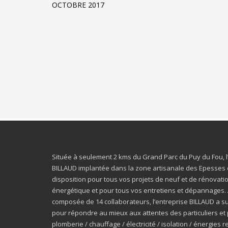
OCTOBRE 2017
Située à seulement 2 kms du Grand Parc du Puy du Fou, l
BILLAUD implantée dans la zone artisanale des Epesses 
disposition pour tous vos projets de neuf et de rénovatio
énergétique et pour tous vos entretiens et dépannages. 
composée de 14 collaborateurs, l’entreprise BILLAUD a su
pour répondre au mieux aux attentes des particuliers et 
plomberie / chauffage / électricité / isolation / énergies 