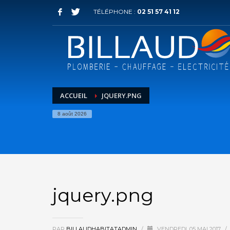
TÉLÉPHONE :
02 51 57 41 12
ACCUEIL
JQUERY.PNG
8 août 2026
jquery.png
PAR
BILLAUDHABITATADMIN
/
VENDREDI, 05 MAI 2017
/