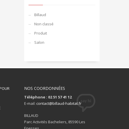
Billaud
Non classé
Produit
Salon
NOS COORDONNÉES
 POUR
Téléphone : 02 51 57 41 12
S
E-mail:
contact@billaud-habitat.fr
É
BILLAUD
Parc Activités Bacheliers, 85590 Les
Epesses