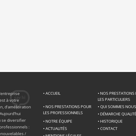
• ACCUEIL
• NOS PRESTATIONS
’entreprise
LES PARTICULIERS
est à votre
• NOS PRESTATIONS POUR
• QUI SOMMES NOU
n, d’amélioration
LES PROFESSIONNELS
Aujourd’hui
• DÉMARCHE QUALIT
 se diversifier
• NOTRE ÉQUIPE
• HISTORIQUE
professionnels :
• ACTUALITÉS
• CONTACT
renouvelables /
• MENTIONS LÉGALES