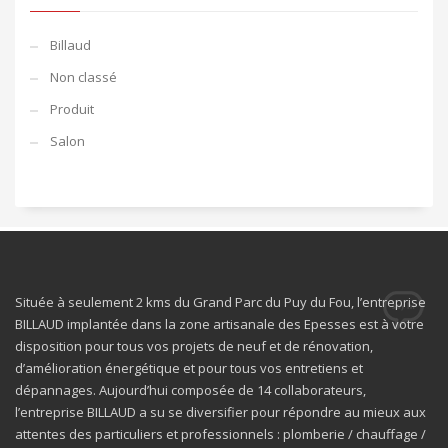
Billaud
Non classé
Produit
Salon
Située à seulement 2 kms du Grand Parc du Puy du Fou, l’entreprise
BILLAUD implantée dans la zone artisanale des Epesses est à votre
disposition pour tous vos projets de neuf et de rénovation,
d’amélioration énergétique et pour tous vos entretiens et
dépannages. Aujourd’hui composée de 14 collaborateurs,
l’entreprise BILLAUD a su se diversifier pour répondre au mieux aux
attentes des particuliers et professionnels : plomberie / chauffage /