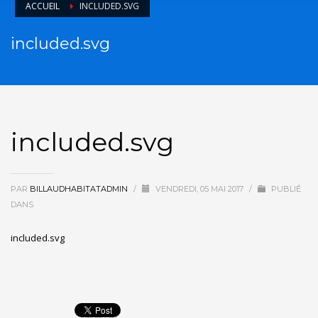
ACCUEIL
INCLUDED.SVG
included.svg
included.svg
PAR
BILLAUDHABITATADMIN
/
VENDREDI, 05 MAI 2017
/
PUBLIÉ
DANS
included.svg