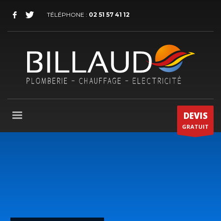
TÉLÉPHONE :
02 51 57 41 12
DEVIS
GRATUIT